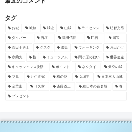
最近のコメント
タグ
お城
城跡
城址
山城
ライセンス
明智光秀
ダイバー
石垣
織田信長
巨石
国宝
真田十勇士
グスク
御嶽
ウォーキング
お出かけ
森蘭丸
櫓
ミュージアム
関ケ原の戦い
世界遺産
キャッシュレス決済
ポイント
ネクタイ
天空の城
花見
井伊直弼
梅の花
女城主
日本三大山城
金華山
リス村
斎藤道三
続日本の百名城
春
プレゼント