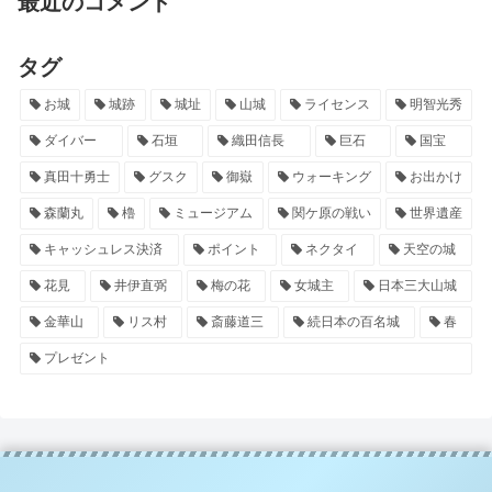
最近のコメント
タグ
お城
城跡
城址
山城
ライセンス
明智光秀
ダイバー
石垣
織田信長
巨石
国宝
真田十勇士
グスク
御嶽
ウォーキング
お出かけ
森蘭丸
櫓
ミュージアム
関ケ原の戦い
世界遺産
キャッシュレス決済
ポイント
ネクタイ
天空の城
花見
井伊直弼
梅の花
女城主
日本三大山城
金華山
リス村
斎藤道三
続日本の百名城
春
プレゼント