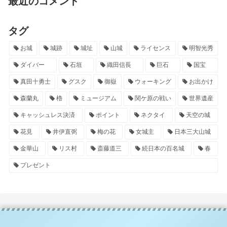
最近のコメント
タグ
お城
城跡
城址
山城
ライセンス
明智光秀
ダイバー
石垣
織田信長
巨石
国宝
真田十勇士
グスク
御嶽
ウォーキング
お出かけ
森蘭丸
櫓
ミュージアム
関ケ原の戦い
世界遺産
キャッシュレス決済
ポイント
ネクタイ
天空の城
花見
井伊直弼
梅の花
女城主
日本三大山城
金華山
リス村
斎藤道三
続日本の百名城
春
プレゼント