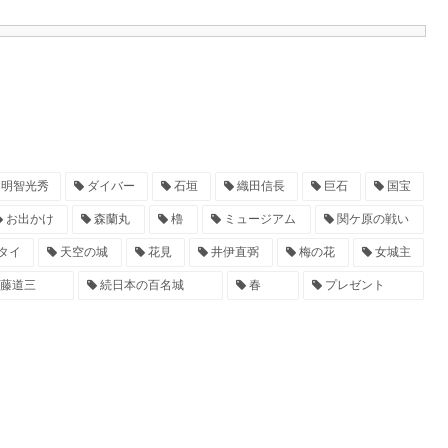
明智光秀
ダイバー
石垣
織田信長
巨石
国宝
お出かけ
森蘭丸
櫓
ミュージアム
関ケ原の戦い
タイ
天空の城
花見
井伊直弼
梅の花
女城主
藤道三
続日本の百名城
春
プレゼント