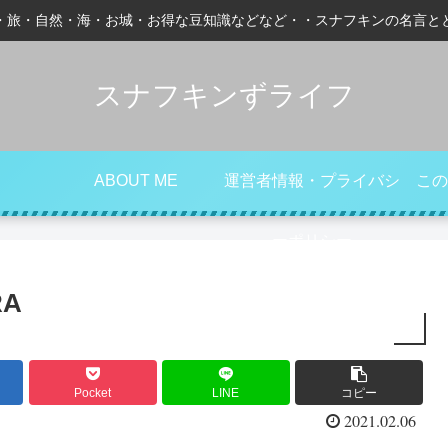
・旅・自然・海・お城・お得な豆知識などなど・・スナフキンの名言と
スナフキンずライフ
ABOUT ME
運営者情報・プライバシ
この
ーポリシー
RA
Pocket
LINE
コピー
2021.02.06