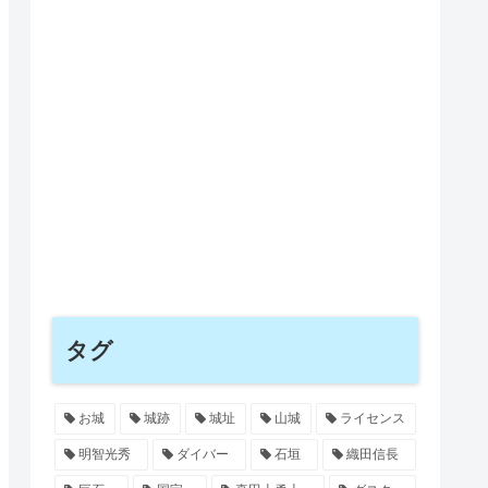
タグ
お城
城跡
城址
山城
ライセンス
明智光秀
ダイバー
石垣
織田信長