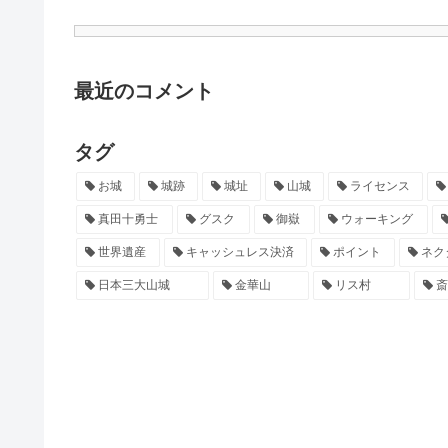
最近のコメント
タグ
お城
城跡
城址
山城
ライセンス
真田十勇士
グスク
御嶽
ウォーキング
世界遺産
キャッシュレス決済
ポイント
ネク
日本三大山城
金華山
リス村
斎