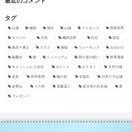
最近のコメント
タグ
お城
城跡
城址
山城
ライセンス
明智光秀
ダイバー
石垣
織田信長
巨石
国宝
真田十勇士
グスク
御嶽
ウォーキング
お出かけ
森蘭丸
櫓
ミュージアム
関ケ原の戦い
世界遺産
キャッシュレス決済
ポイント
ネクタイ
天空の城
花見
井伊直弼
梅の花
女城主
日本三大山城
金華山
リス村
斎藤道三
続日本の百名城
春
プレゼント