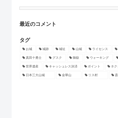
最近のコメント
タグ
お城
城跡
城址
山城
ライセンス
真田十勇士
グスク
御嶽
ウォーキング
世界遺産
キャッシュレス決済
ポイント
ネク
日本三大山城
金華山
リス村
斎