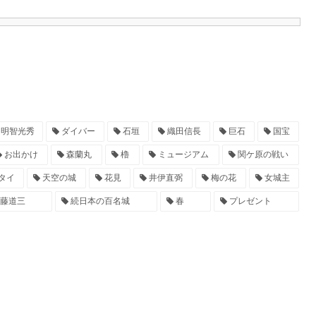
明智光秀
ダイバー
石垣
織田信長
巨石
国宝
お出かけ
森蘭丸
櫓
ミュージアム
関ケ原の戦い
タイ
天空の城
花見
井伊直弼
梅の花
女城主
藤道三
続日本の百名城
春
プレゼント