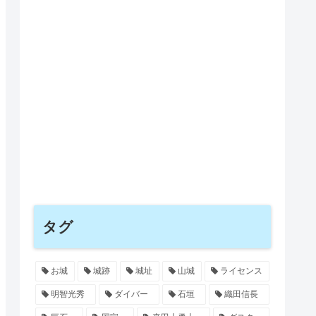
タグ
お城
城跡
城址
山城
ライセンス
明智光秀
ダイバー
石垣
織田信長