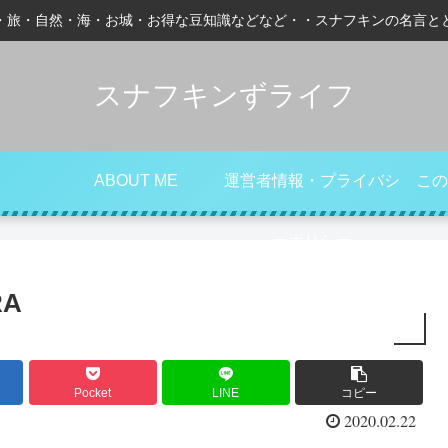
・旅・自然・海・お城・お得な豆知識などなど・・スナフキンの名言と
スナフキンずライフ
ABOUT ME
運営者情報・プライバシ
この
ーポリシー
RA
Pocket
LINE
コピー
2020.02.22