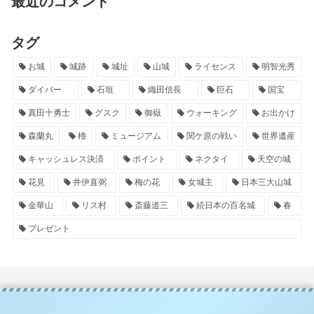
最近のコメント
タグ
お城
城跡
城址
山城
ライセンス
明智光秀
ダイバー
石垣
織田信長
巨石
国宝
真田十勇士
グスク
御嶽
ウォーキング
お出かけ
森蘭丸
櫓
ミュージアム
関ケ原の戦い
世界遺産
キャッシュレス決済
ポイント
ネクタイ
天空の城
花見
井伊直弼
梅の花
女城主
日本三大山城
金華山
リス村
斎藤道三
続日本の百名城
春
プレゼント