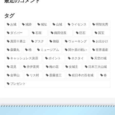
最近のコメント
タグ
お城
城跡
城址
山城
ライセンス
明智光秀
ダイバー
石垣
織田信長
巨石
国宝
真田十勇士
グスク
御嶽
ウォーキング
お出かけ
森蘭丸
櫓
ミュージアム
関ケ原の戦い
世界遺産
キャッシュレス決済
ポイント
ネクタイ
天空の城
花見
井伊直弼
梅の花
女城主
日本三大山城
金華山
リス村
斎藤道三
続日本の百名城
春
プレゼント