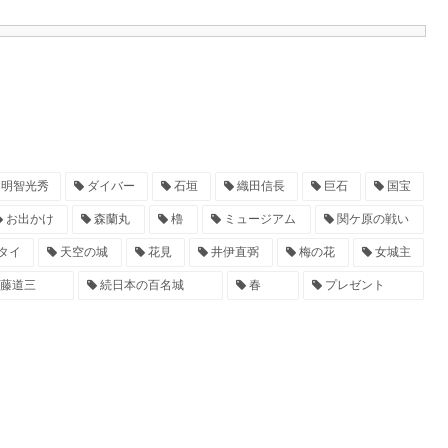
明智光秀
ダイバー
石垣
織田信長
巨石
国宝
お出かけ
森蘭丸
櫓
ミュージアム
関ケ原の戦い
タイ
天空の城
花見
井伊直弼
梅の花
女城主
藤道三
続日本の百名城
春
プレゼント