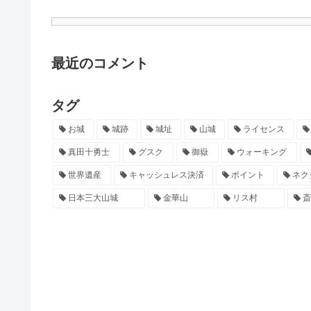
最近のコメント
タグ
お城
城跡
城址
山城
ライセンス
真田十勇士
グスク
御嶽
ウォーキング
世界遺産
キャッシュレス決済
ポイント
ネク
日本三大山城
金華山
リス村
斎