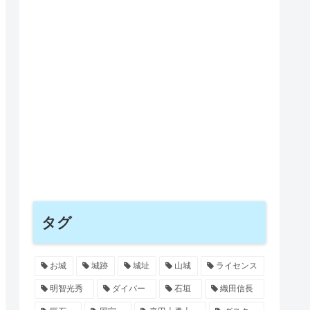
タグ
お城
城跡
城址
山城
ライセンス
明智光秀
ダイバー
石垣
織田信長