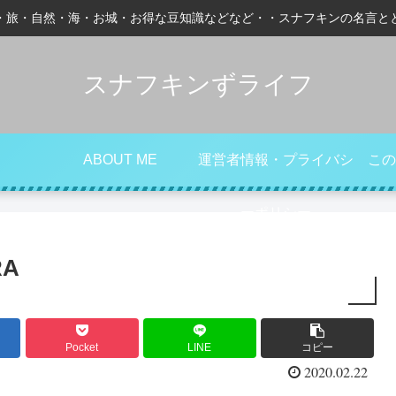
・旅・自然・海・お城・お得な豆知識などなど・・スナフキンの名言と
スナフキンずライフ
ABOUT ME
運営者情報・プライバシ
この
ーポリシー
RA
Pocket
LINE
コピー
2020.02.22