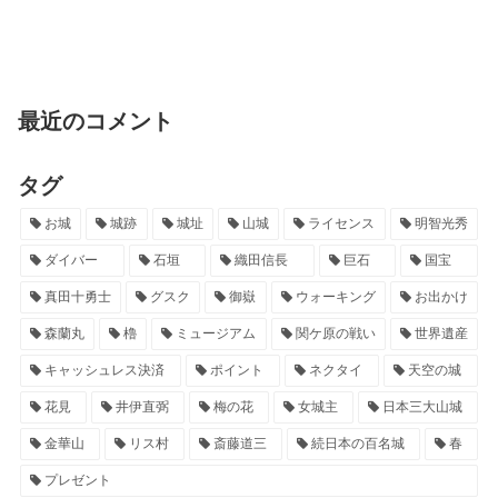
最近のコメント
タグ
お城
城跡
城址
山城
ライセンス
明智光秀
ダイバー
石垣
織田信長
巨石
国宝
真田十勇士
グスク
御嶽
ウォーキング
お出かけ
森蘭丸
櫓
ミュージアム
関ケ原の戦い
世界遺産
キャッシュレス決済
ポイント
ネクタイ
天空の城
花見
井伊直弼
梅の花
女城主
日本三大山城
金華山
リス村
斎藤道三
続日本の百名城
春
プレゼント