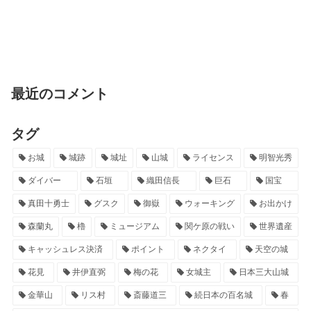
最近のコメント
タグ
お城
城跡
城址
山城
ライセンス
明智光秀
ダイバー
石垣
織田信長
巨石
国宝
真田十勇士
グスク
御嶽
ウォーキング
お出かけ
森蘭丸
櫓
ミュージアム
関ケ原の戦い
世界遺産
キャッシュレス決済
ポイント
ネクタイ
天空の城
花見
井伊直弼
梅の花
女城主
日本三大山城
金華山
リス村
斎藤道三
続日本の百名城
春