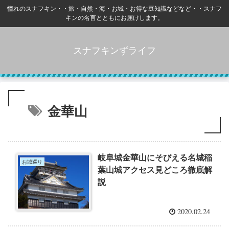
憧れのスナフキン・・旅・自然・海・お城・お得な豆知識などなど・・スナフ
キンの名言とともにお届けします。
スナフキンずライフ
金華山
岐阜城金華山にそびえる名城稲
お城巡り
葉山城アクセス見どころ徹底解
説
2020.02.24