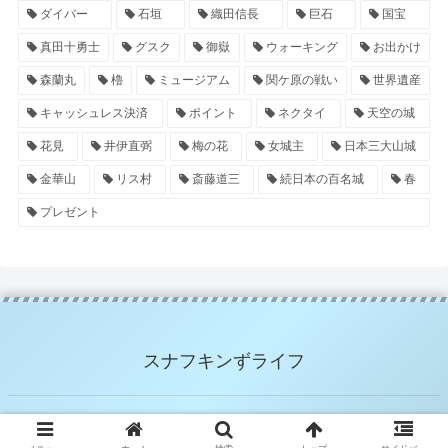
ダイバー
石垣
織田信長
巨石
国宝
真田十勇士
グスク
御嶽
ウォーキング
お出かけ
森蘭丸
櫓
ミュージアム
関ケ原の戦い
世界遺産
キャッシュレス決済
ポイント
ネクタイ
天空の城
花見
井伊直弼
梅の花
女城主
日本三大山城
金華山
リス村
斎藤道三
続日本の百名城
春
プレゼント
スナフキンずライフ
© 2020 スナフキンずライフ.