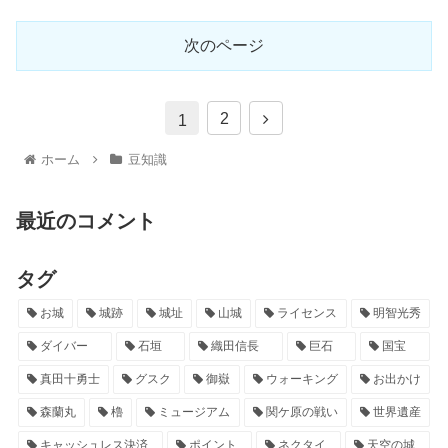
次のページ
2
1
ホーム
豆知識
最近のコメント
タグ
お城
城跡
城址
山城
ライセンス
明智光秀
ダイバー
石垣
織田信長
巨石
国宝
真田十勇士
グスク
御嶽
ウォーキング
お出かけ
森蘭丸
櫓
ミュージアム
関ケ原の戦い
世界遺産
キャッシュレス決済
ポイント
ネクタイ
天空の城