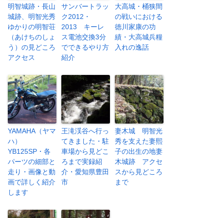
明智城跡・長山
サンバートラッ
大高城・桶狭間
城跡、明智光秀
ク2012・
の戦いにおける
ゆかりの明智荘
2013 キーレ
徳川家康の功
（あけちのしょ
ス電池交換3分
績・大高城兵糧
う）の見どころ
でできるやり方
入れの逸話
アクセス
紹介
YAMAHA（ヤマ
王滝渓谷へ行っ
妻木城 明智光
ハ）
てきました・駐
秀を支えた妻熙
YB125SP・各
車場から見どこ
子の出生の地妻
パーツの細部と
ろまで実録紹
木城跡 アクセ
走り・画像と動
介・愛知県豊田
スから見どころ
画で詳しく紹介
市
まで
します