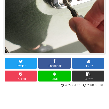
Twitter
Facebook
はてブ
Pocket
LINE
コピー
2022.04.13
2020.10.19