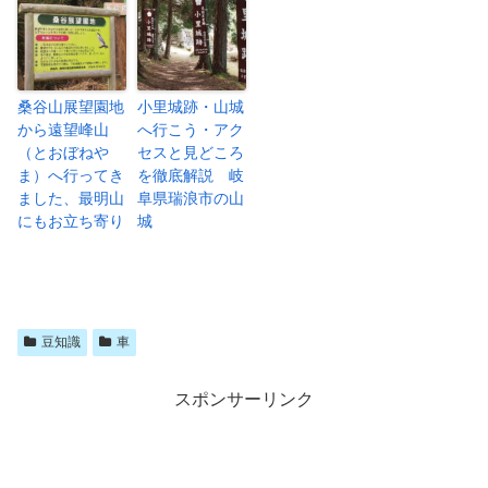
桑谷山展望園地
小里城跡・山城
から遠望峰山
へ行こう・アク
（とおぼねや
セスと見どころ
ま）へ行ってき
を徹底解説 岐
ました、最明山
阜県瑞浪市の山
にもお立ち寄り
城
豆知識
車
スポンサーリンク