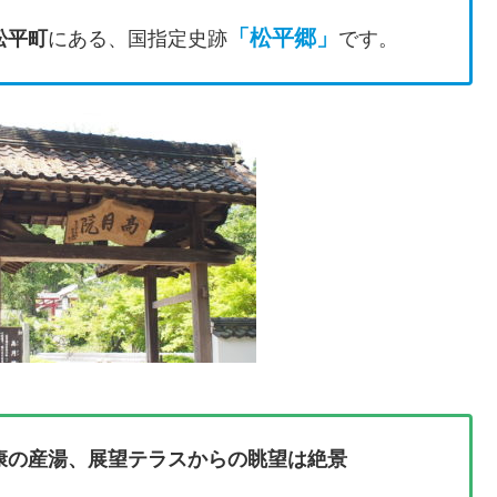
「松平郷
」
松平町
にある、国指定史跡
です。
康の産湯、展望テラスからの眺望は絶景