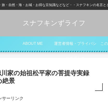
・旅・自然・海・お城・お得な豆知識などなど・・スナフキンの名言と
スナフキンずライフ
ABOUT ME
運営者情報・プライバシ
この
ーポリシー
徳川家の始祖松平家の菩提寺実録
め絶景
ンサーリンク