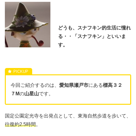
どうも、スナフキン的生活に憧れ
る・・「スナフキン」といいま
す。
今回ご紹介するのは、
愛知県瀬戸市
にある
標高３２
７M
の
山星山
です。
国定公園定光寺を出発点として、東海自然歩道を歩いて、
往復約2.5時間
。