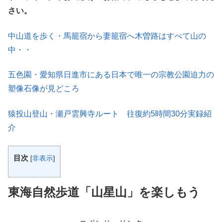
さい。
中山道を歩く・馬籠宿から妻籠宿へ木曽路はすべて山の
中・・
五色園・愛知県日進市にある日本で唯一の宗教公園迫力の
塑像石像が見どころ
猿投山登山・瀬戸雲興寺ルート 往復約5時間30分実録紹
介
目次
[
非表示
]
東海自然歩道「山星山」を楽しもう