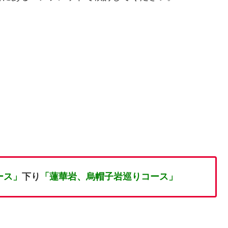
ース」
下り
「蓮華岩、烏帽子岩巡りコース」