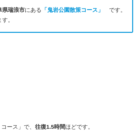
阜県瑞浪市
にある
「鬼岩公園散策コース
」
です。
ます。
りコース」で、
往復1.5時間
ほどです。