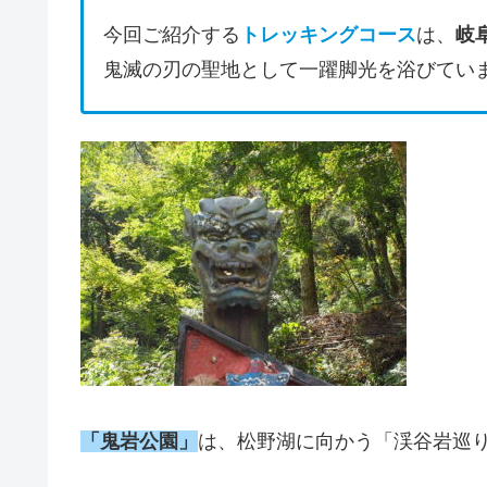
今回ご紹介する
トレッキングコース
は、
岐
鬼滅の刃の聖地として一躍脚光を浴びてい
「鬼岩公園」
は、松野湖に向かう「渓谷岩巡