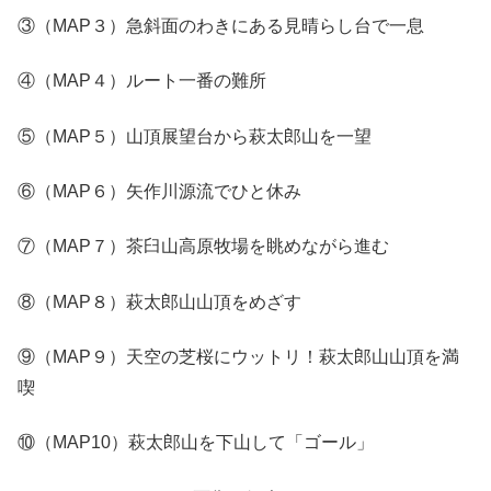
③（MAP３）急斜面のわきにある見晴らし台で一息
④（MAP４）ルート一番の難所
⑤（MAP５）山頂展望台から萩太郎山を一望
⑥（MAP６）矢作川源流でひと休み
⑦（MAP７）茶臼山高原牧場を眺めながら進む
⑧（MAP８）萩太郎山山頂をめざす
⑨（MAP９）天空の芝桜にウットリ！萩太郎山山頂を満
喫
⑩（MAP10）萩太郎山を下山して「ゴール」