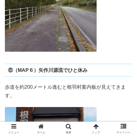
⑥（MAP６）矢作川源流でひと休み
歩道を約200メートル進むと根羽村案内板が見えてきま
す。
メニュー
ホーム
検索
トップ
サイドバー