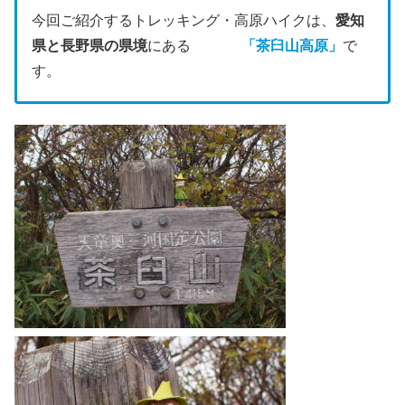
今回ご紹介するトレッキング・高原ハイクは、
愛知
県と長野県の県境
にある
「茶臼山高原
」
で
す。