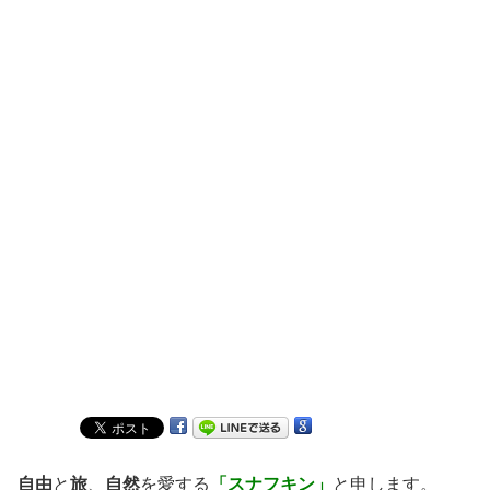
自由
と
旅
、
自然
を愛する
「スナフキン」
と申します。