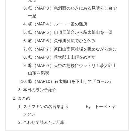
③（MAP３）急斜面のわきにある見晴らし台で
一息
④（MAP４）ルート一番の難所
⑤（MAP５）山頂展望台から萩太郎山を一望
⑥（MAP６）矢作川源流でひと休み
⑦（MAP７）茶臼山高原牧場を眺めながら進む
⑧（MAP８）萩太郎山山頂をめざす
⑨（MAP９）天空の芝桜にウットリ！萩太郎山
山頂を満喫
⑩（MAP10）萩太郎山を下山して「ゴール」
本日のランチ紹介
まとめ
スナフキンの名言集より By トーベ・ヤ
ンソン
合わせて読みたい記事